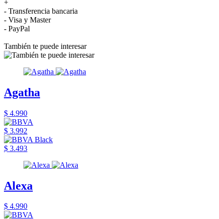
+
- Transferencia bancaria
- Visa y Master
- PayPal
También te puede interesar
Agatha
$ 4.990
$ 3.992
$ 3.493
Alexa
$ 4.990