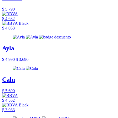
$ 5.790
$ 4.632
$ 4.053
Ayla
$ 4.990
$ 3.690
Calu
$ 5.690
$ 4.552
$ 3.983