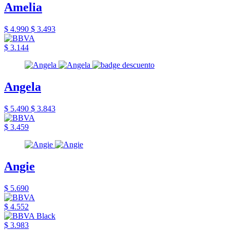
Amelia
$ 4.990
$ 3.493
$ 3.144
Angela
$ 5.490
$ 3.843
$ 3.459
Angie
$ 5.690
$ 4.552
$ 3.983