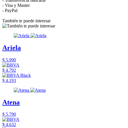
- Transferencia bancaria
- Visa y Master
- PayPal
También te puede interesar
Ariela
$ 5.990
$ 4.792
$ 4.193
Atena
$ 5.790
$ 4.632