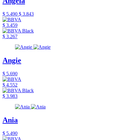
Angela
$ 5.490
$ 3.843
$ 3.459
$ 3.267
Angie
$ 5.690
$ 4.552
$ 3.983
Ania
$ 5.490