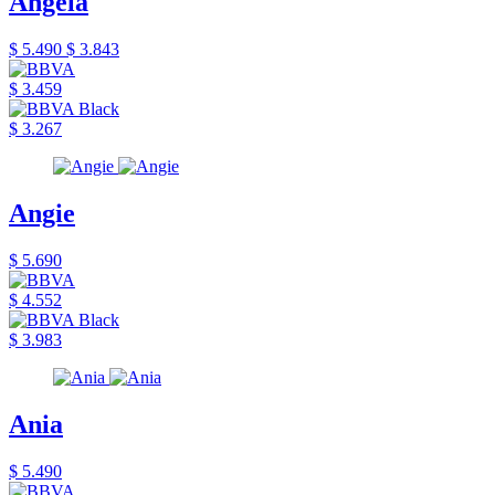
Angela
$ 5.490
$ 3.843
$ 3.459
$ 3.267
Angie
$ 5.690
$ 4.552
$ 3.983
Ania
$ 5.490