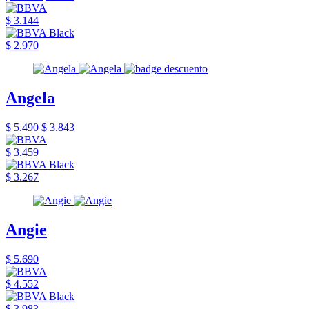
$ 3.144
$ 2.970
Angela
$ 5.490
$ 3.843
$ 3.459
$ 3.267
Angie
$ 5.690
$ 4.552
$ 3.983