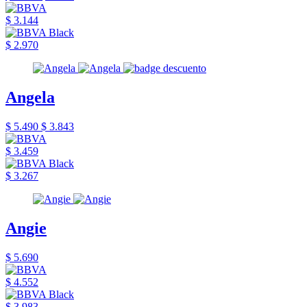
$ 3.144
$ 2.970
Angela
$ 5.490
$ 3.843
$ 3.459
$ 3.267
Angie
$ 5.690
$ 4.552
$ 3.983