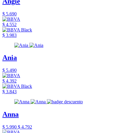
Angie
$ 5.690
$ 4.552
$ 3.983
Ania
$ 5.490
$ 4.392
$ 3.843
Anna
$ 5.990
$ 4.792