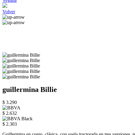
Vegana
Volver
guillermina Billie
$ 3.290
$ 2.632
$ 2.303
Guillermina en cuero, clásica, con suela tractorada en tres versiones, n