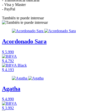
- Transferencia bancaria
- Visa y Master
- PayPal
También te puede interesar
Acordonado Sara
$ 5.990
$ 4.792
$ 4.193
Agatha
$ 4.990
$ 3.992