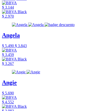
$ 3.144
$ 2.970
Angela
$ 5.490
$ 3.843
$ 3.459
$ 3.267
Angie
$ 5.690
$ 4.552
$ 3.983