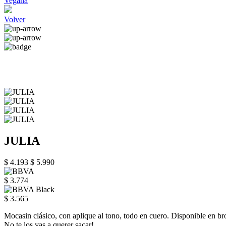
Vegana
Volver
JULIA
$ 4.193
$ 5.990
$ 3.774
$ 3.565
Mocasin clásico, con aplique al tono, todo en cuero. Disponible en bron
No te los vas a querer sacar!