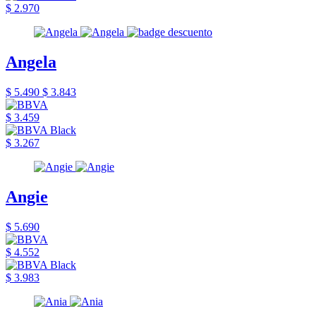
$ 2.970
Angela
$ 5.490
$ 3.843
$ 3.459
$ 3.267
Angie
$ 5.690
$ 4.552
$ 3.983