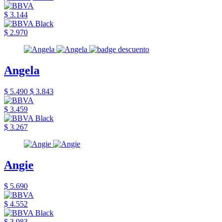
$ 3.144
$ 2.970
Angela
$ 5.490
$ 3.843
$ 3.459
$ 3.267
Angie
$ 5.690
$ 4.552
$ 3.983