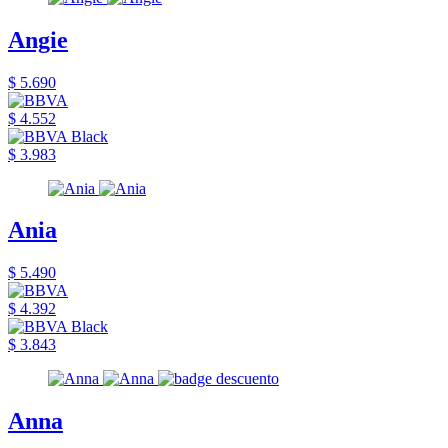
Angie
$ 5.690
$ 4.552
$ 3.983
Ania
$ 5.490
$ 4.392
$ 3.843
Anna