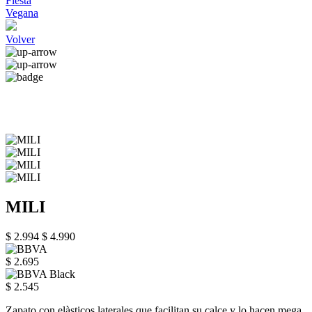
Fiesta
Vegana
Volver
MILI
$ 2.994
$ 4.990
$ 2.695
$ 2.545
Zapato con elàsticos laterales que facilitan su calce y lo hacen mega