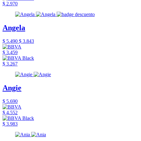
$ 2.970
Angela
$ 5.490
$ 3.843
$ 3.459
$ 3.267
Angie
$ 5.690
$ 4.552
$ 3.983