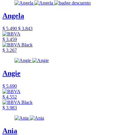
Angela
$ 5.490
$ 3.843
$ 3.459
$ 3.267
Angie
$ 5.690
$ 4.552
$ 3.983
Ania