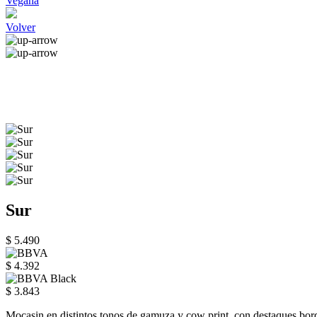
Vegana
Volver
Sur
$ 5.490
$ 4.392
$ 3.843
Mocasin en distintos tonos de gamuza y cow print, con destaques b