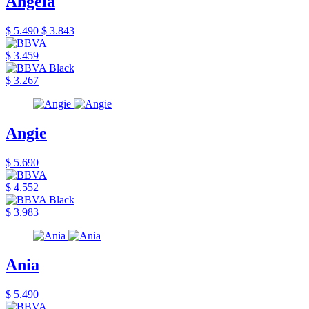
Angela
$ 5.490
$ 3.843
$ 3.459
$ 3.267
Angie
$ 5.690
$ 4.552
$ 3.983
Ania
$ 5.490