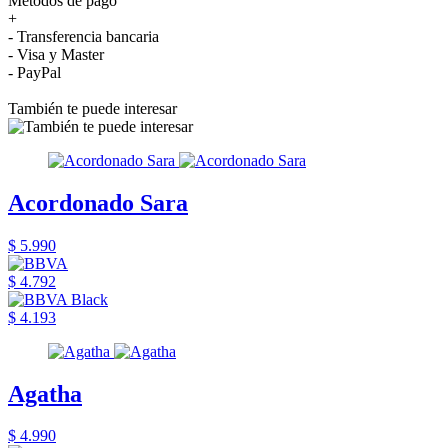
Métodos de pago
+
- Transferencia bancaria
- Visa y Master
- PayPal
También te puede interesar
Acordonado Sara
$ 5.990
$ 4.792
$ 4.193
Agatha
$ 4.990