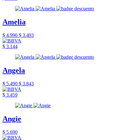
Amelia
$ 4.990
$ 3.493
$ 3.144
Angela
$ 5.490
$ 3.843
$ 3.459
Angie
$ 5.690