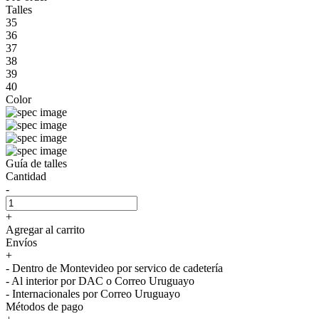
Talles
35
36
37
38
39
40
Color
Guía de talles
Cantidad
-
+
Agregar al carrito
Envíos
+
- Dentro de Montevideo por servico de cadetería
- Al interior por DAC o Correo Uruguayo
- Internacionales por Correo Uruguayo
Métodos de pago