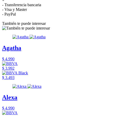
+
- Transferencia bancaria
- Visa y Master
- PayPal
También te puede interesar
Agatha
$ 4.990
$ 3.992
$ 3.493
Alexa
$ 4.990