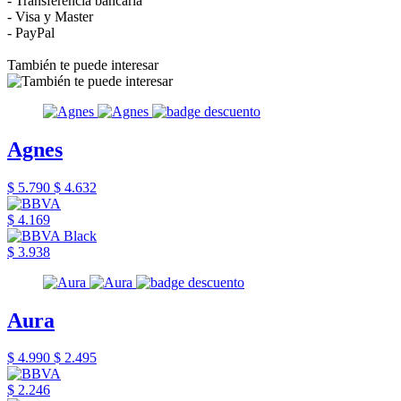
- Transferencia bancaria
- Visa y Master
- PayPal
También te puede interesar
Agnes
$ 5.790
$ 4.632
$ 4.169
$ 3.938
Aura
$ 4.990
$ 2.495
$ 2.246