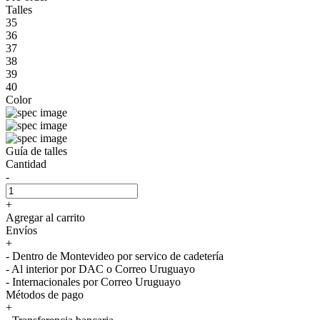
Talles
35
36
37
38
39
40
Color
Guía de talles
Cantidad
-
+
Agregar al carrito
Envíos
+
- Dentro de Montevideo por servico de cadetería
- Al interior por DAC o Correo Uruguayo
- Internacionales por Correo Uruguayo
Métodos de pago
+