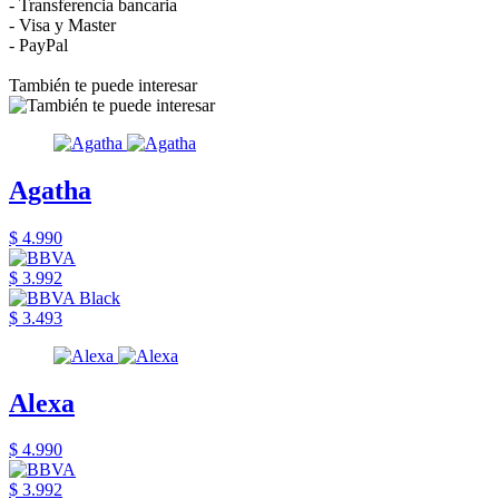
- Transferencia bancaria
- Visa y Master
- PayPal
También te puede interesar
Agatha
$ 4.990
$ 3.992
$ 3.493
Alexa
$ 4.990
$ 3.992