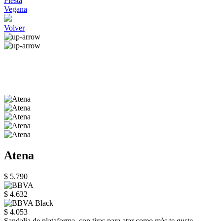
Fiesta
Vegana
Volver
Atena
$ 5.790
$ 4.632
$ 4.053
Sandalia de plataforma, con tiras para atar como màs te guste.