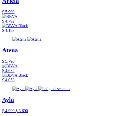
Ariela
$ 5.990
$ 4.792
$ 4.193
Atena
$ 5.790
$ 4.632
$ 4.053
Ayla
$ 4.990
$ 3.690