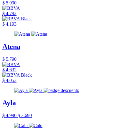
$ 5.990
$ 4.792
$ 4.193
Atena
$ 5.790
$ 4.632
$ 4.053
Ayla
$ 4.990
$ 3.690