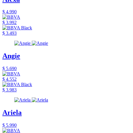
$ 4.990
$ 3.992
$ 3.493
Angie
$ 5.690
$ 4.552
$ 3.983
Ariela
$ 5.990