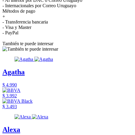
- Al interior por DAC o Correo Uruguayo
- Internacionales por Correo Uruguayo
Métodos de pago
+
- Transferencia bancaria
- Visa y Master
- PayPal
También te puede interesar
Agatha
$ 4.990
$ 3.992
$ 3.493
Alexa