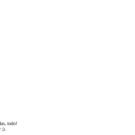
das, todo!
 ;).