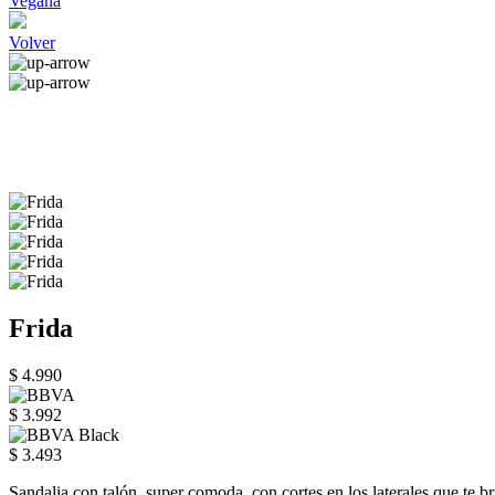
Vegana
Volver
Frida
$ 4.990
$ 3.992
$ 3.493
Sandalia con talón, super comoda, con cortes en los laterales que te 