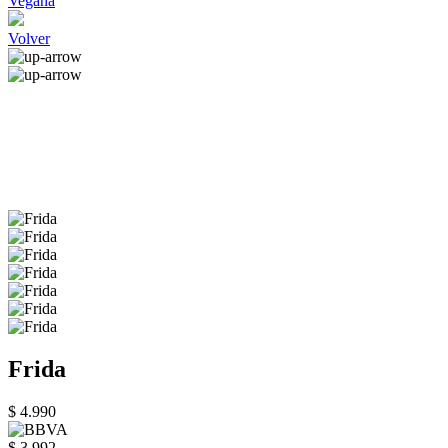
Vegana
Volver
Frida
$ 4.990
$ 3.992