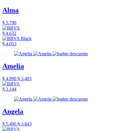
Alma
$ 5.790
$ 4.632
$ 4.053
Amelia
$ 4.990
$ 3.493
$ 3.144
Angela
$ 5.490
$ 3.843