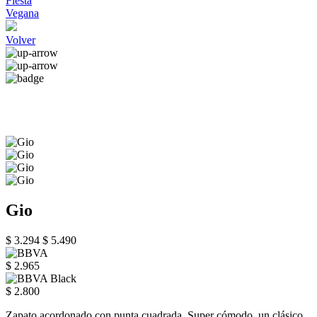
Fiesta
Vegana
Volver
Gio
$ 3.294
$ 5.490
$ 2.965
$ 2.800
Zapato acordonado con punta cuadrada. Super cómodo, un clásico