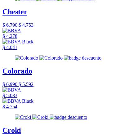
Chester
$ 6.790
$ 4.753
$ 4.278
$ 4.041
Colorado
$ 6.990
$ 5.592
$ 5.033
$ 4.754
Croki