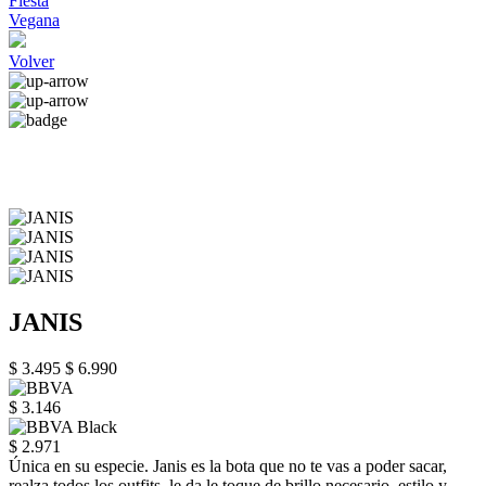
Fiesta
Vegana
Volver
JANIS
$ 3.495
$ 6.990
$ 3.146
$ 2.971
Única en su especie. Janis es la bota que no te vas a poder sacar,
realza todos los outfits, le da le toque de brillo necesario, estilo y