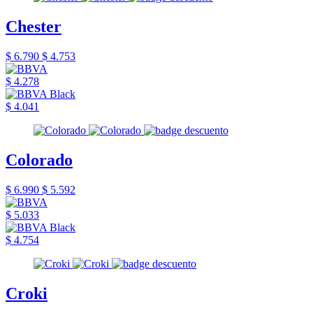
Chester
$ 6.790
$ 4.753
$ 4.278
$ 4.041
Colorado
$ 6.990
$ 5.592
$ 5.033
$ 4.754
Croki