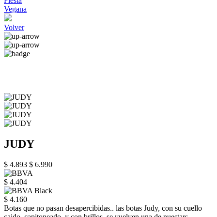
Fiesta
Vegana
Volver
JUDY
$ 4.893
$ 6.990
$ 4.404
$ 4.160
Botas que no pasan desapercibidas.. las botas Judy, con su cuello
caido, capitoneado, y con brillos, se vuelven una de nuestars