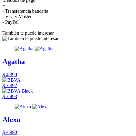
Métodos de pago
+
- Transferencia bancaria
- Visa y Master
- PayPal
También te puede interesar
Agatha
$ 4.990
$ 3.992
$ 3.493
Alexa
$ 4.990