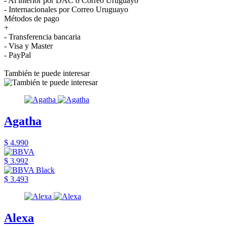
- Al interior por DAC o Correo Uruguayo
- Internacionales por Correo Uruguayo
Métodos de pago
+
- Transferencia bancaria
- Visa y Master
- PayPal
También te puede interesar
Agatha
$ 4.990
$ 3.992
$ 3.493
Alexa