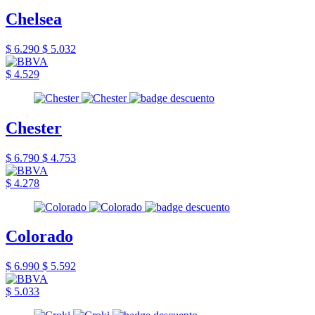
Chelsea
$ 6.290
$ 5.032
$ 4.529
Chester
$ 6.790
$ 4.753
$ 4.278
Colorado
$ 6.990
$ 5.592
$ 5.033