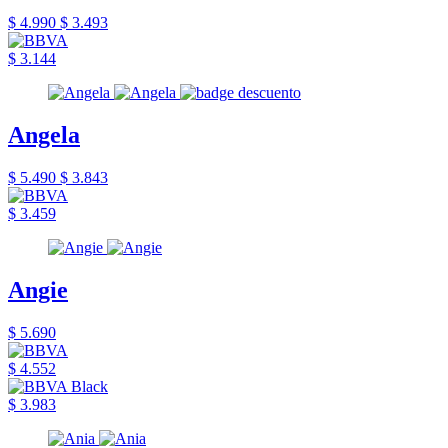
$ 4.990
$ 3.493
$ 3.144
Angela
$ 5.490
$ 3.843
$ 3.459
Angie
$ 5.690
$ 4.552
$ 3.983