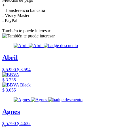
Métodos de pago
+
- Transferencia bancaria
- Visa y Master
- PayPal
También te puede interesar
Abril
$ 5.990
$ 3.594
$ 3.235
$ 3.055
Agnes
$ 5.790
$ 4.632