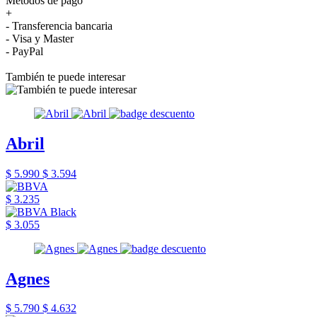
Métodos de pago
+
- Transferencia bancaria
- Visa y Master
- PayPal
También te puede interesar
Abril
$ 5.990
$ 3.594
$ 3.235
$ 3.055
Agnes
$ 5.790
$ 4.632