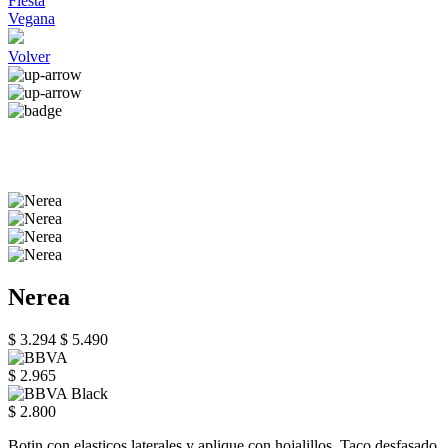
Fiesta
Vegana
Volver
Nerea
$ 3.294
$ 5.490
$ 2.965
$ 2.800
Botin con elasticos laterales y aplique con hojalillos. Taco desfasado