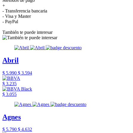
Métodos de pago
+
- Transferencia bancaria
- Visa y Master
- PayPal
También te puede interesar
Abril
$ 5.990
$ 3.594
$ 3.235
$ 3.055
Agnes
$ 5.790
$ 4.632