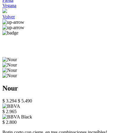
Fiesta
Vegana
Volver
Nour
$ 3.294
$ 5.490
$ 2.965
$ 2.800
Botin corto con cierre, en tres combinaciones increíbles!