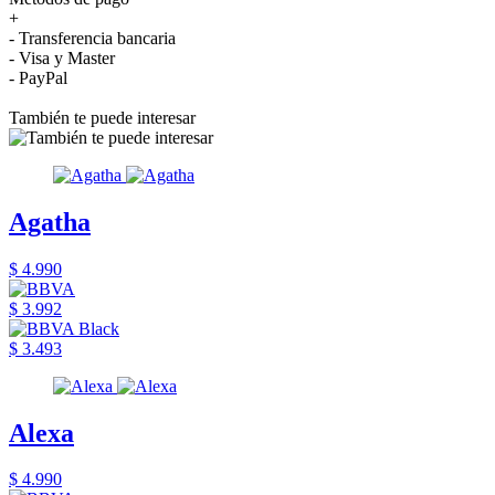
+
- Transferencia bancaria
- Visa y Master
- PayPal
También te puede interesar
Agatha
$ 4.990
$ 3.992
$ 3.493
Alexa
$ 4.990