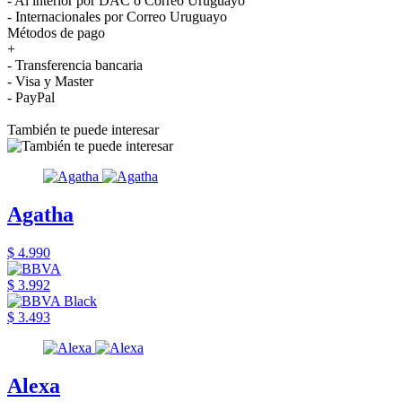
- Al interior por DAC o Correo Uruguayo
- Internacionales por Correo Uruguayo
Métodos de pago
+
- Transferencia bancaria
- Visa y Master
- PayPal
También te puede interesar
Agatha
$ 4.990
$ 3.992
$ 3.493
Alexa