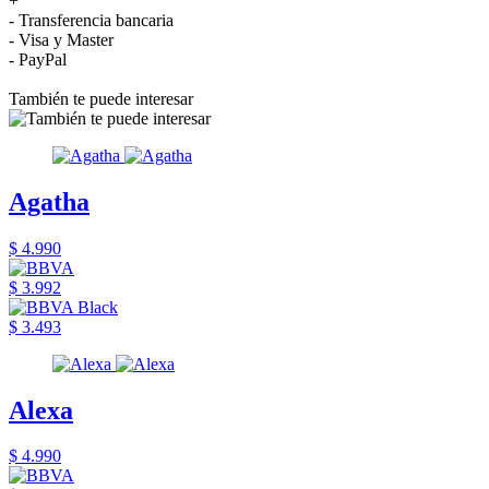
+
- Transferencia bancaria
- Visa y Master
- PayPal
También te puede interesar
Agatha
$ 4.990
$ 3.992
$ 3.493
Alexa
$ 4.990