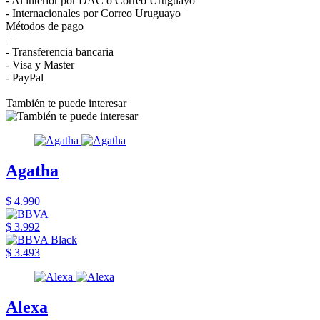
- Al interior por DAC o Correo Uruguayo
- Internacionales por Correo Uruguayo
Métodos de pago
+
- Transferencia bancaria
- Visa y Master
- PayPal
También te puede interesar
Agatha
$ 4.990
$ 3.992
$ 3.493
Alexa