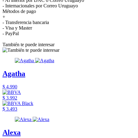
- Al interior por DAC o Correo Uruguayo
- Internacionales por Correo Uruguayo
Métodos de pago
+
- Transferencia bancaria
- Visa y Master
- PayPal
También te puede interesar
Agatha
$ 4.990
$ 3.992
$ 3.493
Alexa